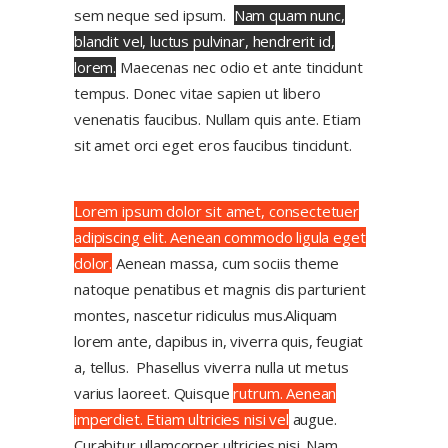
sem neque sed ipsum.
Nam quam nunc,
blandit vel, luctus pulvinar, hendrerit id,
lorem.
Maecenas nec odio et ante tincidunt
tempus. Donec vitae sapien ut libero
venenatis faucibus. Nullam quis ante. Etiam
sit amet orci eget eros faucibus tincidunt.
Lorem ipsum dolor sit amet, consectetuer
adipiscing elit. Aenean commodo ligula eget
dolor.
Aenean massa, cum sociis theme
natoque penatibus et magnis dis parturient
montes, nascetur ridiculus mus.Aliquam
lorem ante, dapibus in, viverra quis, feugiat
a, tellus.
Phasellus viverra nulla ut metus
varius laoreet. Quisque
rutrum. Aenean
imperdiet. Etiam ultricies nisi vel
augue.
Curabitur ullamcorper ultricies nisi. Nam