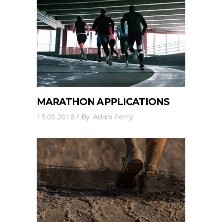
MARATHON APPLICATIONS
15.03.2018
By
Adam Perry