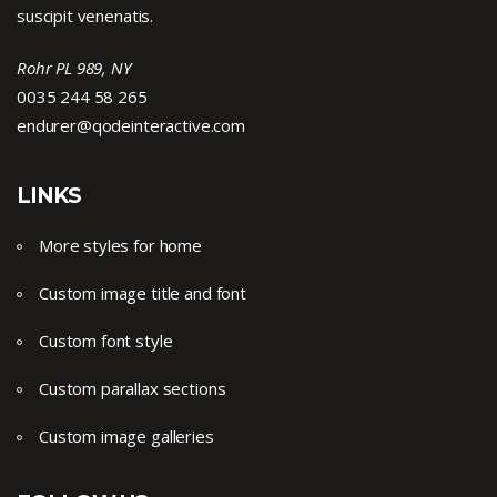
suscipit venenatis.
Rohr PL 989, NY
0035 244 58 265
endurer@qodeinteractive.com
LINKS
More styles for home
Custom image title and font
Custom font style
Custom parallax sections
Custom image galleries