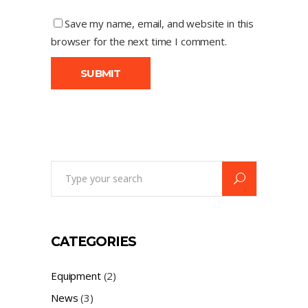
Save my name, email, and website in this
browser for the next time I comment.
Search
for:
CATEGORIES
Equipment
(2)
News
(3)