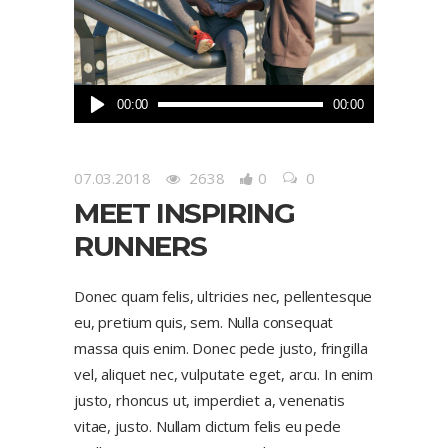
Audio
00:00
00:00
Player
07.03.2018
2638
0
0
MEET INSPIRING
RUNNERS
Donec quam felis, ultricies nec, pellentesque
eu, pretium quis, sem. Nulla consequat
massa quis enim. Donec pede justo, fringilla
vel, aliquet nec, vulputate eget, arcu. In enim
justo, rhoncus ut, imperdiet a, venenatis
vitae, justo. Nullam dictum felis eu pede