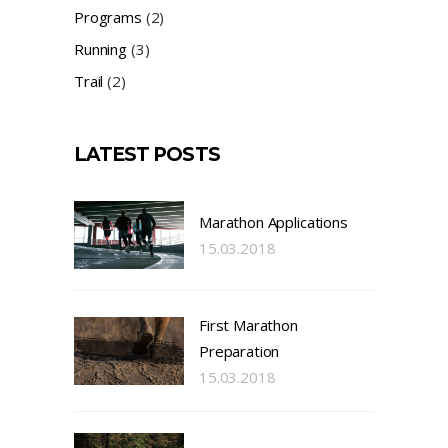
Programs
(2)
Running
(3)
Trail
(2)
LATEST POSTS
Marathon Applications
15.03.2018
First Marathon
Preparation
15.03.2018