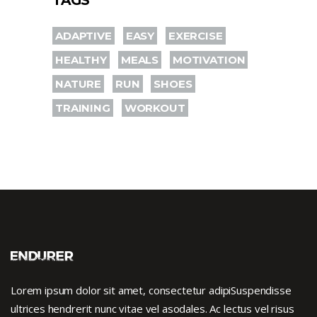
TAGS
ADAPTIVE
EASY
EXERCISE
HEALTHY
MEALS
MOTIVATION
NATURE
RUN
SHOES
TRAINING
WORKOUT
Lorem ipsum dolor sit amet, consectetur adipiSuspendisse
ultrices hendrerit nunc vitae vel asodales. Ac lectus vel risus